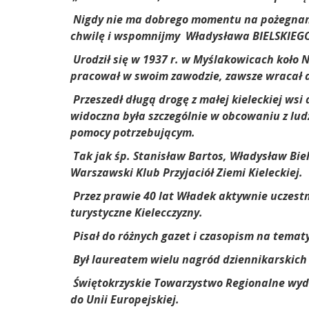
Nigdy nie ma dobrego momentu na pożegnanie
chwilę i wspomnijmy Władysława BIELSKIEGO,
Urodził się w 1937 r. w Myślakowicach koło 
pracował w swoim zawodzie, zawsze wracał 
Przeszedł długą drogę z małej kieleckiej ws
widoczna była szczególnie w obcowaniu z lud
pomocy potrzebującym.
Tak jak śp. Stanisław Bartos, Władysław Bie
Warszawski Klub Przyjaciół Ziemi Kieleckiej.
Przez prawie 40 lat Władek aktywnie uczestn
turystyczne Kielecczyzny.
Pisał do różnych gazet i czasopism na temat
Był laureatem wielu nagród dziennikarskich 
Ś
więtokrzyskie Towarzystwo Regionalne wyda
do Unii Europejskiej.