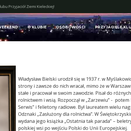
bu Przyjaciół Ziemi Kieleckiej!
WEEKEND
O KLUBIE
OSOBOWOŚCI
PRZYJACIELE KL
Władysław Bielski urodził się w 1937 r. w Myślakowi
strony i zawsze do nich wracał, mimo że w Warszawi
stałe i pracował w swoim zawodzie. Pisał do różnyc
rolnictwem i wsią. Rozpoczął w „Zarzewiu” - potem
Serwis” i felietony radiowe. Był laureatem wielu na
Odznaki „Zasłużony dla rolnictwa”. W Świętokrzys
wydana jego książka „Ostatnia tak parada” – bele
polskiej wsi po wejściu Polski do Unii Europejskiej.