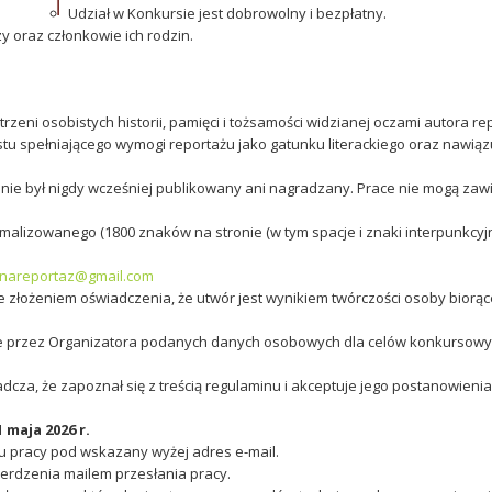
Udział w Konkursie jest dobrowolny i bezpłatny.
 oraz członkowie ich rodzin.
rzeni osobistych historii, pamięci i tożsamości widzianej oczami autora re
 spełniającego wymogi reportażu jako gatunku literackiego oraz nawiązuj
y nie był nigdy wcześniej publikowany ani nagradzany. Prace nie mogą z
malizowanego (1800 znaków na stronie (w tym spacje i znaki interpunkcyjn
nareportaz@gmail.com
złożeniem oświadczenia, że utwór jest wynikiem twórczości osoby biorącej
 przez Organizatora podanych danych osobowych dla celów konkursowych
cza, że zapoznał się z treścią regulaminu i akceptuje jego postanowienia
 maja 2026 r.
u pracy pod wskazany wyżej adres e-mail.
erdzenia mailem przesłania pracy.