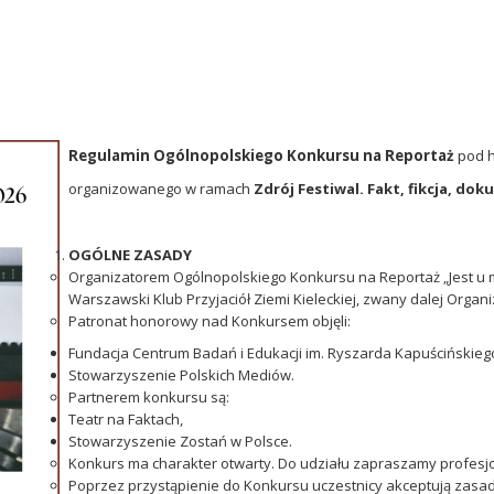
Regulamin Ogólnopolskiego Konkursu na Reportaż
pod 
organizowanego w ramach
Zdrój Festiwal. Fakt, fikcja, do
OGÓLNE ZASADY
Organizatorem Ogólnopolskiego Konkursu na Reportaż „Jest u m
Warszawski Klub Przyjaciół Ziemi Kieleckiej, zwany dalej Organ
Patronat honorowy nad Konkursem objęli:
Fundacja Centrum Badań i Edukacji im. Ryszarda Kapuścińskieg
Stowarzyszenie Polskich Mediów.
Partnerem konkursu są:
Teatr na Faktach,
Stowarzyszenie Zostań w Polsce.
Konkurs ma charakter otwarty. Do udziału zapraszamy profesj
Poprzez przystąpienie do Konkursu uczestnicy akceptują zasad