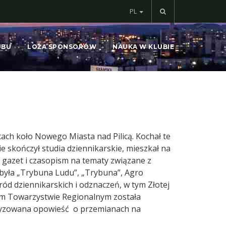
PL
UBU
LOŻA SPONSORÓW
NAUKA W KLUBIE
cach koło Nowego Miasta nad Pilicą. Kochał te
e skończył studia dziennikarskie, mieszkał na
h gazet i czasopism na tematy związane z
 była „Trybuna Ludu”, „Trybuna”, Agro
gród dziennikarskich i odznaczeń, w tym Złotej
kim Towarzystwie Regionalnym została
tryzowana opowieść o przemianach na