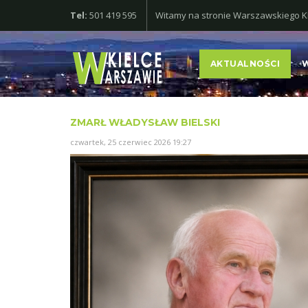
Tel:
501 419 595
Witamy na stronie Warszawskiego Klu
AKTUALNOŚCI
ZMARŁ WŁADYSŁAW BIELSKI
czwartek, 25 czerwiec 2026 19:27