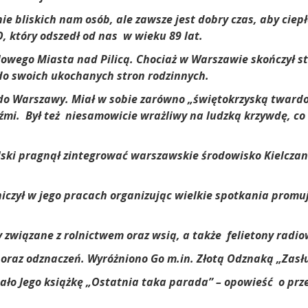
 bliskich nam osób, ale zawsze jest dobry czas, aby ciep
 który odszedł od nas w wieku 89 lat.
Nowego Miasta nad Pilicą. Chociaż w Warszawie skończył stu
do swoich ukochanych stron rodzinnych.
i do Warszawy. Miał w sobie zarówno „świętokrzyską twardo
źmi. Był też niesamowicie wrażliwy na ludzką krzywdę, co 
lski pragnął zintegrować warszawskie środowisko Kielczan 
iczył w jego pracach organizując wielkie spotkania promuj
y związane z rolnictwem oraz wsią, a także felietony radio
oraz odznaczeń. Wyróżniono Go m.in. Złotą Odznaką „Zasłu
ło Jego książkę „Ostatnia taka parada” – opowieść o prze