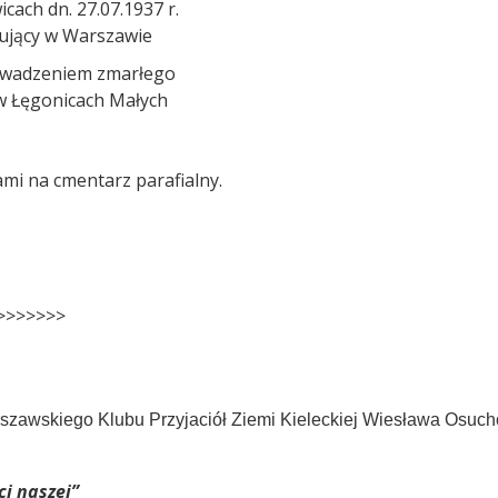
cach dn. 27.07.1937 r.
cujący w Warszawie
owadzeniem zmarłego
 w Łęgonicach Małych
mi na cmentarz parafialny.
>>>>>>>
zawskiego Klubu Przyjaciół Ziemi Kieleckiej Wiesława Osuc
ci naszej”