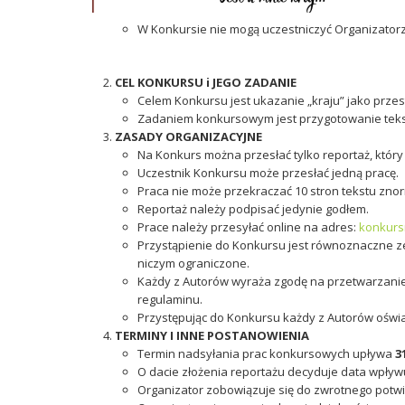
W Konkursie nie mogą uczestniczyć Organizatorzy
CEL KONKURSU i JEGO ZADANIE
Celem Konkursu jest ukazanie „kraju” jako przest
Zadaniem konkursowym jest przygotowanie tekstu
ZASADY ORGANIZACYJNE
Na Konkurs można przesłać tylko reportaż, któr
Uczestnik Konkursu może przesłać jedną pracę.
Praca nie może przekraczać 10 stron tekstu znor
Reportaż należy podpisać jedynie godłem.
Prace należy przesyłać online na adres:
konkurs
Przystąpienie do Konkursu jest równoznaczne ze 
niczym ograniczone.
Każdy z Autorów wyraża zgodę na przetwarzanie
regulaminu.
Przystępując do Konkursu każdy z Autorów oświad
TERMINY I INNE POSTANOWIENIA
Termin nadsyłania prac konkursowych upływa
31
O dacie złożenia reportażu decyduje data wpływ
Organizator zobowiązuje się do zwrotnego potwi