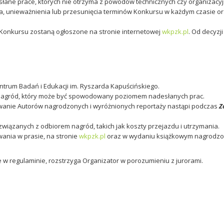
słane prace, których nie otrzyma z powodów technicznych czy organizacyj
a, unieważnienia lub przesunięcia terminów Konkursu w każdym czasie o
i Konkursu zostaną ogłoszone na stronie internetowej
wkpzk.pl
. Od decyzj
trum Badań i Edukacji im. Ryszarda Kapuścińskiego.
u nagród, który może być spowodowany poziomem nadesłanych prac.
anie Autorów nagrodzonych i wyróżnionych reportaży nastąpi podczas
Z
iązanych z odbiorem nagród, takich jak koszty przejazdu i utrzymania.
ania w prasie, na stronie
wkpzk.pl
oraz w wydaniu książkowym nagrodzon
e w regulaminie, rozstrzyga Organizator w porozumieniu z jurorami.