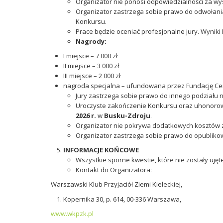
Organizator nie ponosi odpowiedzialności za wy
Organizator zastrzega sobie prawo do odwołani
Konkursu.
Prace będzie oceniać profesjonalne jury. Wynik
Nagrody:
I miejsce – 7 000 zł
II miejsce – 3 000 zł
III miejsce – 2 000 zł
nagroda specjalna – ufundowana przez Fundację Cen
Jury zastrzega sobie prawo do innego podział
Uroczyste zakończenie Konkursu oraz uhonorow
2026 r.
w
Busku-Zdroju
.
Organizator nie pokrywa dodatkowych kosztów zw
Organizator zastrzega sobie prawo do opublikow
INFORMACJE KOŃCOWE
Wszystkie sporne kwestie, które nie zostały ujęt
Kontakt do Organizatora:
Warszawski Klub Przyjaciół Ziemi Kieleckiej,
Kopernika 30, p. 614, 00-336 Warszawa,
www.wkpzk.pl