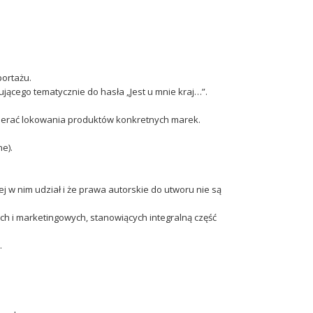
portażu.
ącego tematycznie do hasła „Jest u mnie kraj…”.
awierać lokowania produktów konkretnych marek.
e).
 w nim udział i że prawa autorskie do utworu nie są
 i marketingowych, stanowiących integralną część
.