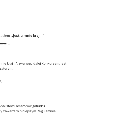
hasłem:
„Jest u mnie kraj…”
kument.
nie kraj…”, zwanego dalej Konkursem, jest
izatorem.
o,
onalistów i amatorów gatunku.
y zawarte w niniejszym Regulaminie.