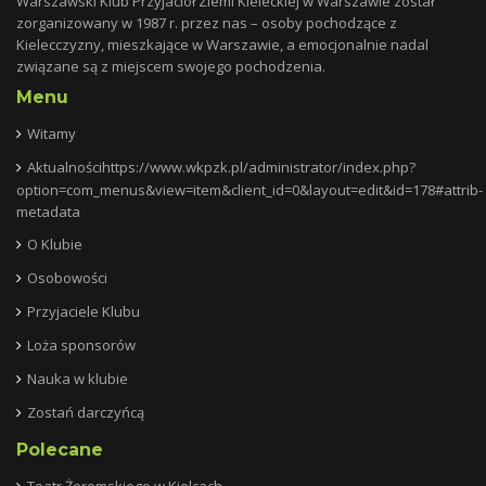
Warszawski Klub Przyjaciół Ziemi Kieleckiej w Warszawie został
zorganizowany w 1987 r. przez nas – osoby pochodzące z
Kielecczyzny, mieszkające w Warszawie, a emocjonalnie nadal
związane są z miejscem swojego pochodzenia.
Menu
Witamy
Aktualnościhttps://www.wkpzk.pl/administrator/index.php?
option=com_menus&view=item&client_id=0&layout=edit&id=178#attrib-
metadata
O Klubie
Osobowości
Przyjaciele Klubu
Loża sponsorów
Nauka w klubie
Zostań darczyńcą
Polecane