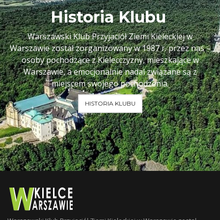
Historia Klubu
Warszawski Klub Przyjaciół Ziemi Kieleckiej w
Warszawie został zorganizowany w 1987 r. przez nas –
osoby pochodzące z Kielecczyzny, mieszkające w
Warszawie, a emocjonalnie nadal związane są z
miejscem swojego pochodzenia.
HISTORIA KLUBU