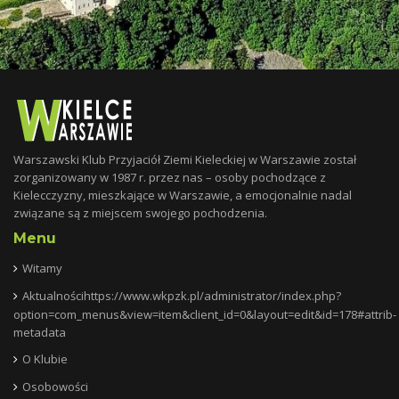
Warszawski Klub Przyjaciół Ziemi Kieleckiej w Warszawie został
zorganizowany w 1987 r. przez nas – osoby pochodzące z
Kielecczyzny, mieszkające w Warszawie, a emocjonalnie nadal
związane są z miejscem swojego pochodzenia.
Menu
Witamy
Aktualnościhttps://www.wkpzk.pl/administrator/index.php?
option=com_menus&view=item&client_id=0&layout=edit&id=178#attrib-
metadata
O Klubie
Osobowości