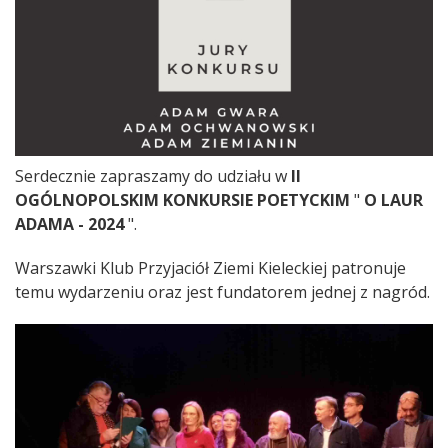
Serdecznie zapraszamy do udziału w
II
OGÓLNOPOLSKIM KONKURSIE POETYCKIM
"
O LAUR
ADAMA - 2024
".
Warszawki Klub Przyjaciół Ziemi Kieleckiej patronuje
temu wydarzeniu oraz jest fundatorem jednej z nagród.