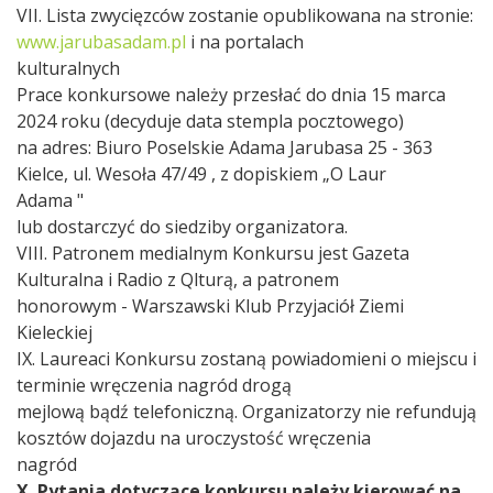
VII. Lista zwycięzców zostanie opublikowana na stronie:
www.jarubasadam.pl
i na portalach
kulturalnych
Prace konkursowe należy przesłać do dnia 15 marca
2024 roku (decyduje data stempla pocztowego)
na adres: Biuro Poselskie Adama Jarubasa 25 - 363
Kielce, ul. Wesoła 47/49 , z dopiskiem „O Laur
Adama "
lub dostarczyć do siedziby organizatora.
VIII. Patronem medialnym Konkursu jest Gazeta
Kulturalna i Radio z Qlturą, a patronem
honorowym - Warszawski Klub Przyjaciół Ziemi
Kieleckiej
IX. Laureaci Konkursu zostaną powiadomieni o miejscu i
terminie wręczenia nagród drogą
mejlową bądź telefoniczną. Organizatorzy nie refundują
kosztów dojazdu na uroczystość wręczenia
nagród
X. Pytania dotyczące konkursu należy kierować na