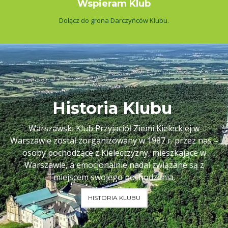
Wspieram Klub
Dołącz do grona Darczyńców Klubu.
Historia Klubu
Warszawski Klub Przyjaciół Ziemi Kieleckiej w
Warszawie został zorganizowany w 1987 r. przez nas –
osoby pochodzące z Kielecczyzny, mieszkające w
Warszawie, a emocjonalnie nadal związane są z
miejscem swojego pochodzenia.
HISTORIA KLUBU