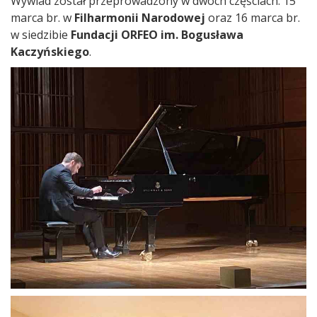
Wywiad został przeprowadzony w dwóch częściach. 15
marca br. w
Filharmonii Narodowej
oraz 16 marca br.
w siedzibie
Fundacji ORFEO im. Bogusława
Kaczyńskiego
.