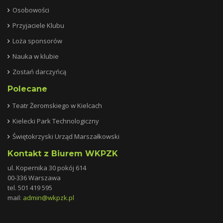
Osobowości
Przyjaciele Klubu
Loża sponsorów
Nauka w klubie
Zostań darczyńcą
Polecane
Teatr Żeromskiego w Kielcach
Kielecki Park Technologiczny
Świętokrzyski Urząd Marszałkowski
Kontakt z Biurem WKPZK
ul. Kopernika 30 pokój 614
00-336 Warszawa
tel. 501 419 595
mail:
admin@wkpzk.
pl