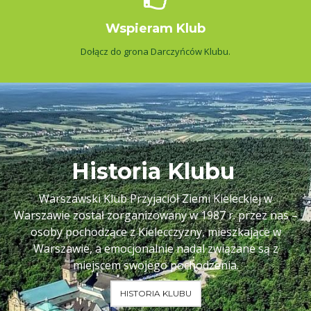
Wspieram Klub
Dołącz do grona Darczyńców Klubu.
Historia Klubu
Warszawski Klub Przyjaciół Ziemi Kieleckiej w
Warszawie został zorganizowany w 1987 r. przez nas –
osoby pochodzące z Kielecczyzny, mieszkające w
Warszawie, a emocjonalnie nadal związane są z
miejscem swojego pochodzenia.
HISTORIA KLUBU