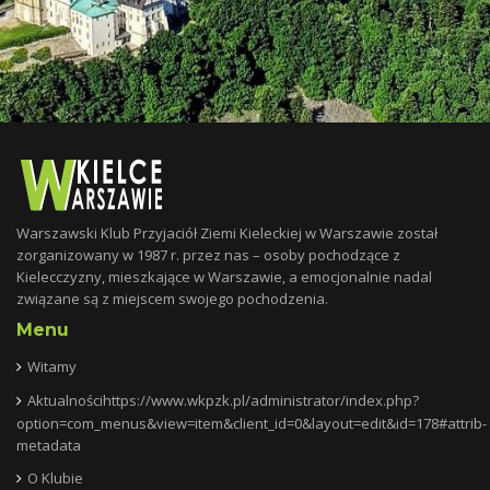
Warszawski Klub Przyjaciół Ziemi Kieleckiej w Warszawie został
zorganizowany w 1987 r. przez nas – osoby pochodzące z
Kielecczyzny, mieszkające w Warszawie, a emocjonalnie nadal
związane są z miejscem swojego pochodzenia.
Menu
Witamy
Aktualnościhttps://www.wkpzk.pl/administrator/index.php?
option=com_menus&view=item&client_id=0&layout=edit&id=178#attrib-
metadata
O Klubie