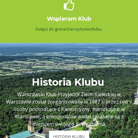
Wspieram Klub
Dołącz do grona Darczyńców Klubu.
Historia Klubu
Warszawski Klub Przyjaciół Ziemi Kieleckiej w
Warszawie został zorganizowany w 1987 r. przez nas –
osoby pochodzące z Kielecczyzny, mieszkające w
Warszawie, a emocjonalnie nadal związane są z
miejscem swojego pochodzenia.
HISTORIA KLUBU