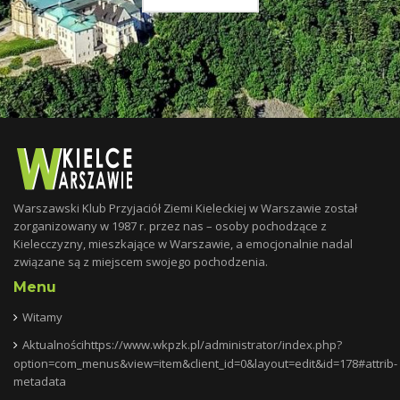
Warszawski Klub Przyjaciół Ziemi Kieleckiej w Warszawie został
zorganizowany w 1987 r. przez nas – osoby pochodzące z
Kielecczyzny, mieszkające w Warszawie, a emocjonalnie nadal
związane są z miejscem swojego pochodzenia.
Menu
Witamy
Aktualnościhttps://www.wkpzk.pl/administrator/index.php?
option=com_menus&view=item&client_id=0&layout=edit&id=178#attrib-
metadata