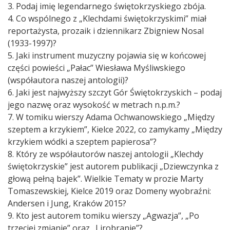
3. Podaj imię legendarnego świętokrzyskiego zbója.
4. Co wspólnego z „Klechdami świętokrzyskimi” miał
reportażysta, prozaik i dziennikarz Zbigniew Nosal
(1933-1997)?
5. Jaki instrument muzyczny pojawia się w końcowej
części powieści „Pałac” Wiesława Myśliwskiego
(współautora naszej antologii)?
6. Jaki jest najwyższy szczyt Gór Świętokrzyskich – podaj
jego nazwę oraz wysokość w metrach n.p.m.?
7. W tomiku wierszy Adama Ochwanowskiego „Między
szeptem a krzykiem”, Kielce 2022, co zamykamy „Między
krzykiem wódki a szeptem papierosa”?
8. Który ze współautorów naszej antologii „Klechdy
świętokrzyskie” jest autorem publikacji „Dziewczynka z
głową pełną bajek”. Wielkie Tematy w prozie Marty
Tomaszewskiej, Kielce 2019 oraz Domeny wyobraźni:
Andersen i Jung, Kraków 2015?
9. Kto jest autorem tomiku wierszy „Agwazja”, „Po
trzeciej zmianie” oraz „Lirobranie”?