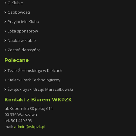
O Klubie
Osobowości
Przyjaciele Klubu
Loża sponsorów
Nauka w klubie
Zostań darczyńcą
Polecane
Teatr Żeromskiego w Kielcach
Kielecki Park Technologiczny
Świętokrzyski Urząd Marszałkowski
Kontakt z Biurem WKPZK
ul. Kopernika 30 pokój 614
00-336 Warszawa
tel. 501 419 595
mail:
admin@wkpzk.
pl