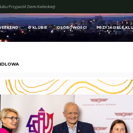
bu Przyjaciół Ziemi Kieleckiej!
WEEKEND
O KLUBIE
OSOBOWOŚCI
PRZYJACIELE KL
HANDLOWA