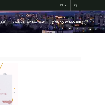
PL
UBU
LOŻA SPONSORÓW
NAUKA W KLUBIE