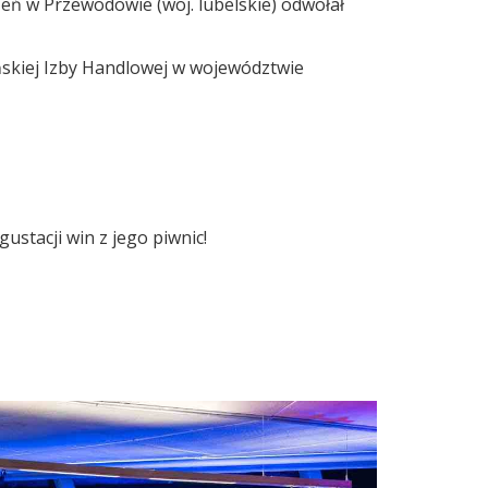
zeń w Przewodowie (woj. lubelskie) odwołał
ńskiej Izby Handlowej w województwie
stacji win z jego piwnic!